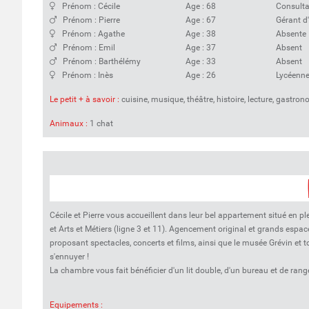
Prénom : Cécile
Age : 68
Consult
Prénom : Pierre
Age : 67
Gérant d
Prénom : Agathe
Age : 38
Absente
Prénom : Emil
Age : 37
Absent
Prénom : Barthélémy
Age : 33
Absent
Prénom : Inès
Age : 26
Lycéenn
Le petit + à savoir :
cuisine, musique, théâtre, histoire, lecture, gastron
Animaux :
1 chat
Cécile et Pierre vous accueillent dans leur bel appartement situé en ple
et Arts et Métiers (ligne 3 et 11). Agencement original et grands espac
proposant spectacles, concerts et films, ainsi que le musée Grévin et 
s'ennuyer !
La chambre vous fait bénéficier d'un lit double, d'un bureau et de range
Equipements :