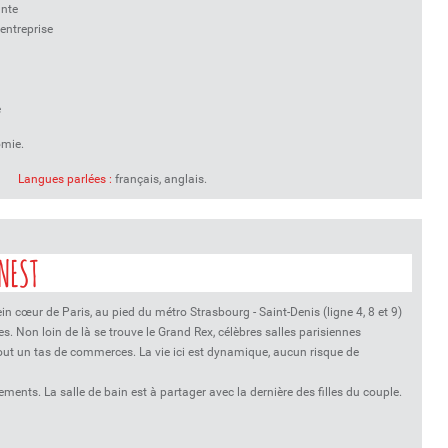
ante
'entreprise
e
omie.
Langues parlées :
français, anglais.
NEST
in cœur de Paris, au pied du métro Strasbourg - Saint-Denis (ligne 4, 8 et 9)
es. Non loin de là se trouve le Grand Rex, célèbres salles parisiennes
tout un tas de commerces. La vie ici est dynamique, aucun risque de
ments. La salle de bain est à partager avec la dernière des filles du couple.